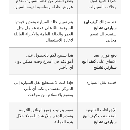
شراء جميع أنواع
بغض النظر عن حالة السيارة، نقدم
وحالات السيارات
عروض عادلة ومناسبة لقيمة السيارة
عند سؤالك
كيف ابيع
يتم تقييم حالة السيارة وتقدير قيمتها
سيارتي تشليح
السوقية بناءً على عدة عوامل مثل
سنقدم لك تقييم
العمر والحالة العامة والأجزاء القابلة
مجاني
لاعادة الاستعمال
دفع فوري بعد
هذا يسمح لكم بالحصول على
الاتفاق على
كيف ابيع
أموالكم في أسرع وقت ممكن دون
سيارتي تشليح
أي تأخير
خدمة نقل السيارة
فإذا كنت لا تستطيع نقل السيارة إلى
المركز بنفسك، يمكننا أن نأتي
ونقوم بالاستلام من موقعك
الإجراءات القانونية
نقوم بترتيب جميع الوثائق اللازمة
المتعلقة ب
كيف ابيع
ونقدم الدعم والإرشاد للعملاء خلال
سيارتي تشليح
هذه العملية