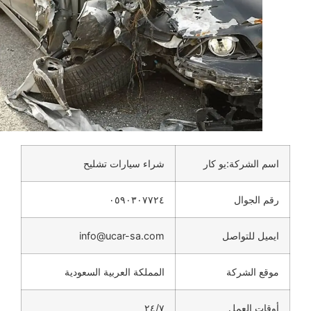
اسم الشركة:يو كار
شراء سيارات تشليح
رقم الجوال
٠٥٩٠٣٠٧٧٢٤
ايميل للتواصل
info@ucar-sa.com
موقع الشركة
المملكة العربية السعودية
أوقات العمل
٢٤/٧