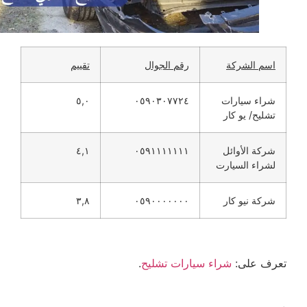
اسم الشركة
رقم الجوال
تقييم
شراء سيارات
٠٥٩٠٣٠٧٧٢٤
٥,٠
تشليح/ يو كار
شركة الأوائل
٠٥٩١١١١١١١
٤,١
لشراء السيارت
شركة نيو كار
٠٥٩٠٠٠٠٠٠٠
٣,٨
تعرف على:
شراء سيارات تشليح
.